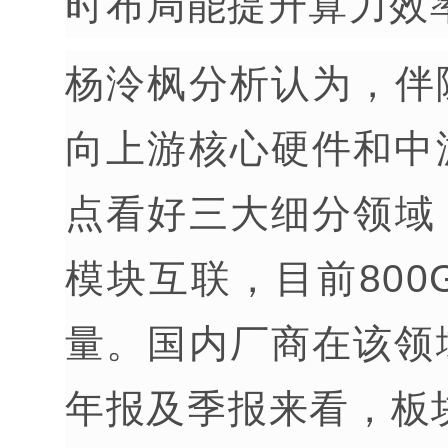
时布局能提升算力效
杨泠枫分析认为，伴
向上游核心硬件和中
点看好三大细分领域
模块互联，目前800
量。国内厂商在该领
年报及季报来看，板块