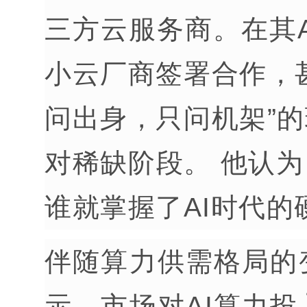
三方云服务商。在其
小云厂商签署合作，
问出身，只问机架”
对稀缺阶段。 他认
谁就掌握了AI时代的
伴随算力供需格局的
示，市场对AI算力