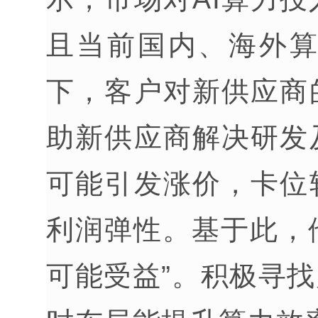
且当前国内、海外
下，客户对新供应商
助新供应商解决研发
可能引发涨价，卡位
利润弹性。基于此，他
可能受益”。积极寻