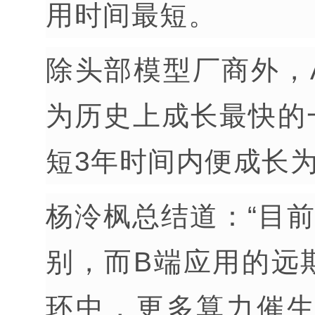
用时间最短。
除头部模型厂商外，AI
为历史上成长最快的
短3年时间内便成长为
杨泠枫总结道：“目
别，而B端应用的远
环中，更多算力催