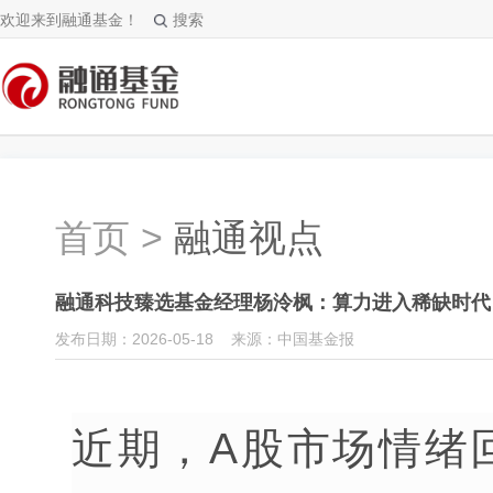
欢迎来到融通基金！
搜索
首页
>
融通视点
融通科技臻选基金经理杨泠枫：算力进入稀缺时代
发布日期：2026-05-18 来源：中国基金报
近期，A股市场情绪