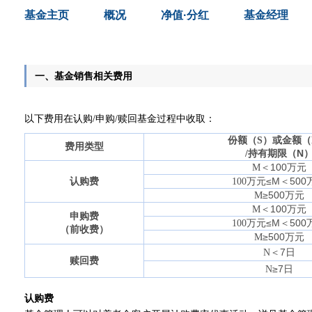
基金主页
概况
净值·分红
基金经理
一、基金销售相关费用
以下费用在认购/申购/赎回基金过程中收取：
份额（
S
）或金额（
费用类型
持有期限（
N
/
＜
100
万元
M
万元≤
M
＜
500
认购费
100
≥
500
万元
M
＜
100
万元
M
申购费
万元≤
M
＜
500
100
（前收费）
≥
500
万元
M
＜
7
日
N
赎回费
≥
7
日
N
认购费