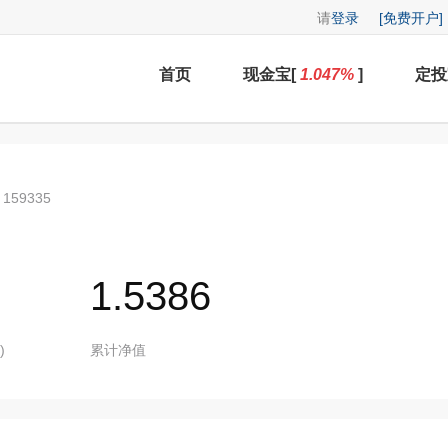
请
登录
[免费开户]
首页
现金宝[
1.047
%
]
定投
159335
1.5386
)
累计净值