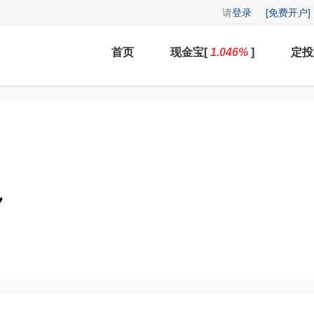
请
登录
[免费开户]
首页
现金宝[
1.046
%
]
定投
7