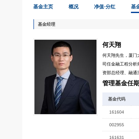
基金主页
概况
净值·分红
基
基金经理
何天翔
何天翔先生，厦门大
司任金融工程分析
资部总经理、融通
管理基金任
基金代码
161604
002955
161631