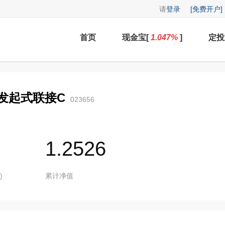
请
登录
[免费开户]
首页
现金宝[
1.047
%
]
定投
发起式联接C
023656
1.2526
)
累计净值