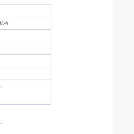
售机构
产扣除。
准。