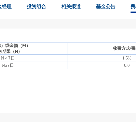
金经理
投资组合
相关报道
基金公告
费
S
）或金额（
M
）
收费方式
/
有期限（
N
）
＜
7
日
N
1.5%
≥
7
日
N
0.0