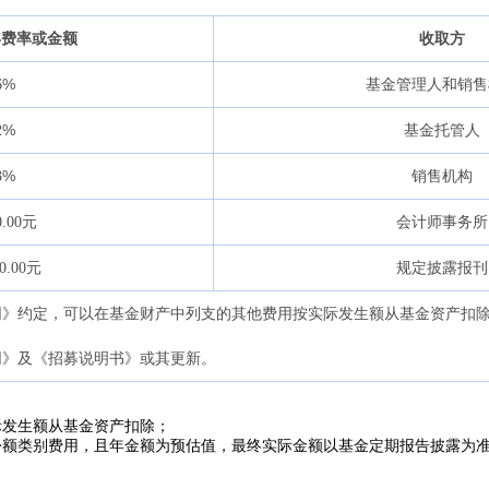
年费率或金额
收取方
%
6
基金管理人和销
%
2
基金托管人
%
3
销售机构
元
0.00
会计师事务所
元
0.00
规定披露报刊
同》约定，可以在基金财产中列支的其他费用按实际发生额从基金资
同》及《招募说明书》或其更新。
际发生额从基金资产扣除；
份额类别费用，且年金额为预估值，最终实际金额以基金定期报告披露为