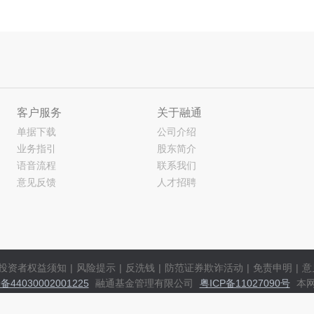
客户服务
关于融通
单据下载
公司介绍
业务指引
股东简介
语音流程
联系我们
意见反馈
人才招聘
投资者权益须知
|
风险提示
|
反洗钱
|
防范证券欺诈活动
|
免责申明
|
意
44030002001225
融通基金管理有限公司
粤ICP备11027090号
本网
所有内容仅供参考，具体以相关公告及基金法律文件为准。市场有风险，