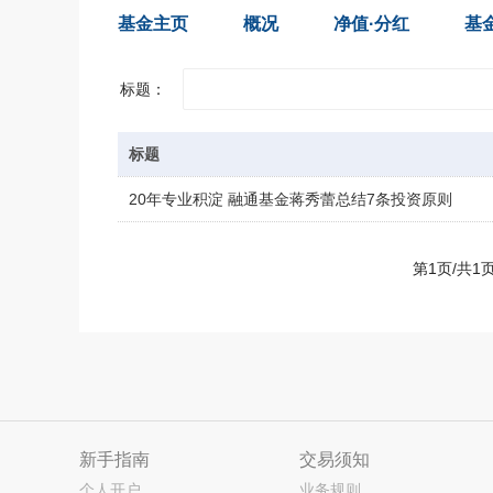
基金主页
概况
净值·分红
基
标题：
标题
20年专业积淀 融通基金蒋秀蕾总结7条投资原则
第1页/共
新手指南
交易须知
个人开户
业务规则