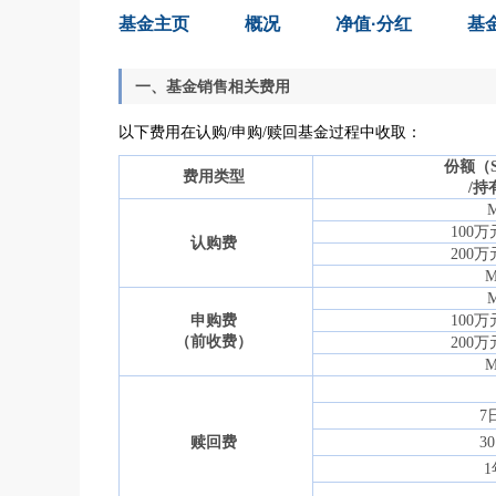
基金主页
概况
净值·分红
基
一、基金销售相关费用
以下费用在认购
/
申购
/
赎回基金过程中收取：
份额（
费用类型
持
/
M
万
100
认购费
万
200
M
万
申购费
100
（前收费）
万
200
7
赎回费
30
1