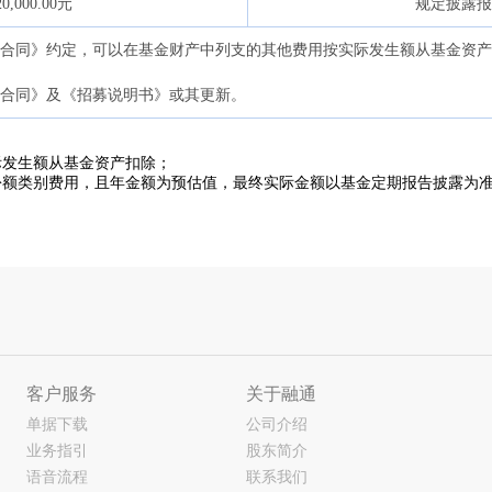
元
20,000.00
规定披露报
金合同》约定，可以在基金财产中列支的其他费用按实际发生额从基金资产
合同》及《招募说明书》或其更新。
际发生额从基金资产扣除；
份额类别费用，且年金额为预估值，最终实际金额以基金定期报告披露为
客户服务
关于融通
单据下载
公司介绍
业务指引
股东简介
语音流程
联系我们