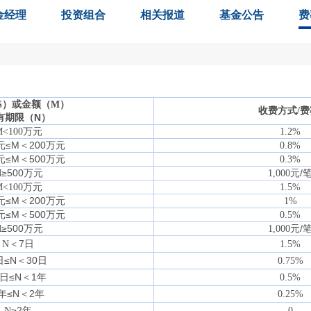
金经理
投资组合
相关报道
基金公告
费
S
）或金额（
M
）
收费方式
/
有期限（
N
）
万元
<100
1.2%
元≤
M
＜
200
万元
0.8%
元≤
M
＜
500
万元
0.3%
≥
500
万元
元
/
M
1,000
万元
<100
1.5%
元≤
M
＜
200
万元
1%
元≤
M
＜
500
万元
0.5%
≥
500
万元
元
/
M
1,000
＜
7
日
N
1.5%
日≤
N
＜
30
日
0.75%
日≤
N
＜
1
年
0.5%
年≤
N
＜
2
年
0.25%
≥
2
年
N
0