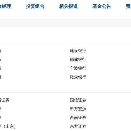
金经理
投资组合
相关报道
基金公告
费
行
建设银行
行
邮储银行
行
宁波银行
行
微众银行
投证券
国信证券
券
申万宏源
券
西南证券
券（山东）
东方证券