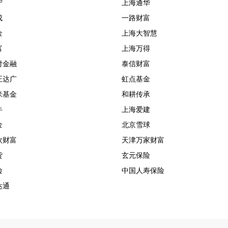
宁
上海通华
成
一路财富
金
上海大智慧
富
上海万得
付金融
泰信财富
正达广
虹点基金
米基金
和耕传承
牛
上海爱建
金
北京雪球
欧财富
天津万家财富
货
玄元保险
险
中国人寿保险
达通