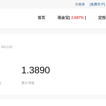
请
登录
[免费开户]
首页
现金宝[
1.047
%
]
定投
001152
1.3890
)
累计净值