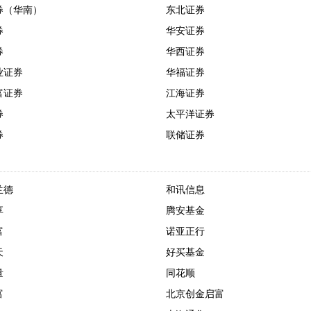
券（华南）
东北证券
券
华安证券
券
华西证券
业证券
华福证券
富证券
江海证券
券
太平洋证券
券
联储证券
兰德
和讯信息
享
腾安基金
富
诺亚正行
天
好买基金
量
同花顺
富
北京创金启富