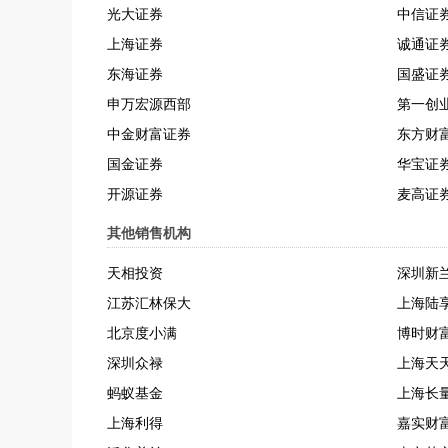
光大证券
中信证
上海证券
诚通证
东海证券
国盛证
申万宏源西部
第一创
中金财富证券
东方财
国金证券
华宝证
开源证券
麦高证
其他销售机构
天相投资
深圳新
江苏汇林保大
上海陆
北京度小满
博时财
深圳众禄
上海天
蚂蚁基金
上海长
上海利得
嘉实财