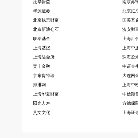
泛华普益
南京苏
华源证券
北京汇
北京钱景财富
国美基
北京新浪仓石
济安财
联泰基金
上海汇
上海基煜
上海中
上海陆金所
珠海盈
奕丰金融
中证金
京东肯特瑞
大连网
排排网
上海中
上海华夏财富
中信期
阳光人寿
方德保
贵文文化
上海证